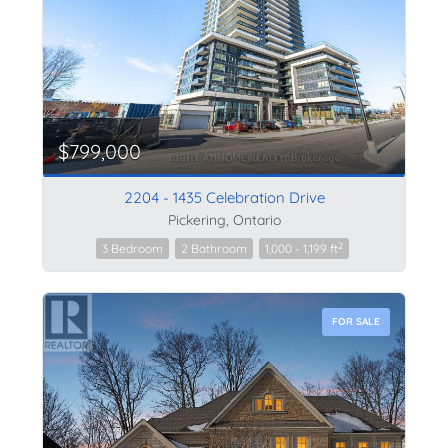
$799,000
2204 - 1435 Celebration Drive
Pickering, Ontario
2
3 Bedroom
2 Bathroom
1,000 - 1,199 ft
FOR SALE