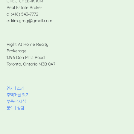
GREG CHEE-IK KIM
Real Estate Broker
c: (416) 543-7772
e: kim.greg@gmail.com
Right At Home Realty
Brokerage
1396 Don Mills Road
Toronto, Ontario M3B 0A7
인사 | 소개
주택매물 찾기
부동산 지식
문의 | 상담