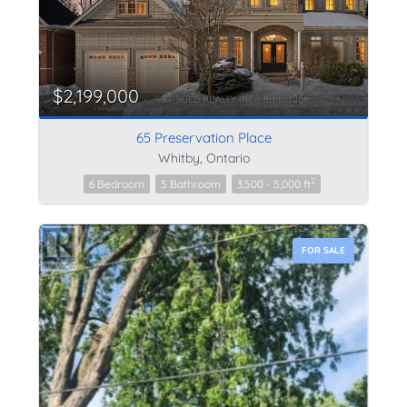
$2,199,000
65 Preservation Place
Whitby, Ontario
2
6 Bedroom
5 Bathroom
3,500 - 5,000 ft
FOR SALE