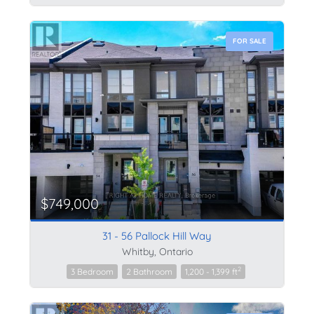
FOR SALE
$749,000
31 - 56 Pallock Hill Way
Whitby, Ontario
2
3 Bedroom
2 Bathroom
1,200 - 1,399 ft