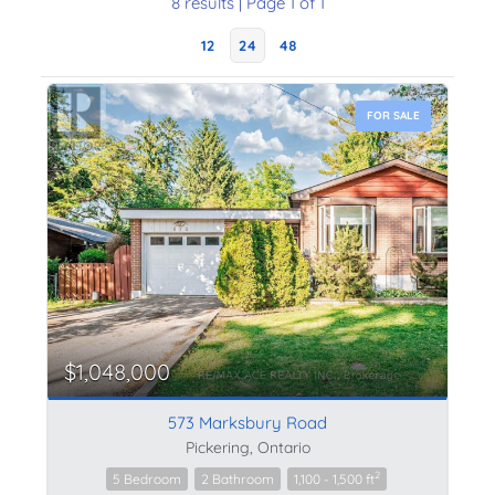
8 results | Page 1 of 1
12
24
48
FOR SALE
$1,048,000
573 Marksbury Road
Pickering, Ontario
2
5 Bedroom
2 Bathroom
1,100 - 1,500 ft