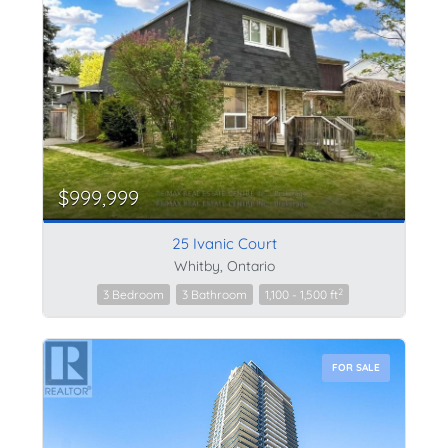
$999,999
25 Ivanic Court
Whitby, Ontario
2
3 Bedroom
3 Bathroom
1,100 - 1,500 ft
FOR SALE