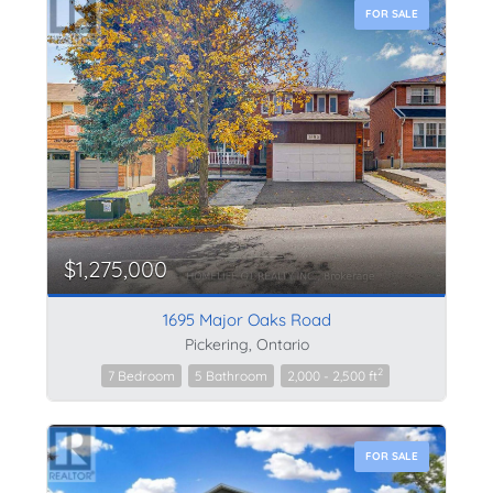
FOR SALE
$1,275,000
1695 Major Oaks Road
Pickering, Ontario
2
7 Bedroom
5 Bathroom
2,000 - 2,500 ft
FOR SALE