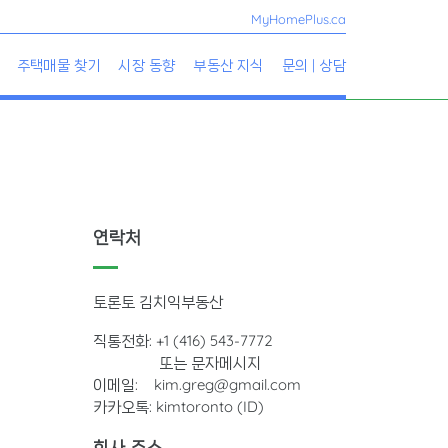
MyHomePlus.ca
주택매물 찾기
시장 동향
부동산 지식
문의 | 상담
연락처
토론토 김치익부동산
직통전화: +1 (416) 543-7772
또는 문자메시지
이메일: kim.greg@gmail.com
카카오톡: kimtoronto (ID)
회사 주소